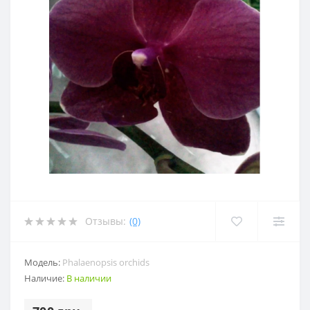
Отзывы:
(0)
Модель:
Phalaenopsis orchids
Наличие:
В наличии