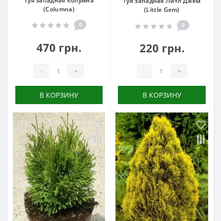
Туя западная Колумна
Туя западная Литл Джем
(Columna)
(Little Gem)
0
0
470 грн.
220 грн.
-
+
-
+
В КОРЗИНУ
В КОРЗИНУ