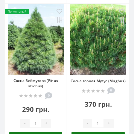
Популярный
Сосна Веймутова (Pínus
Сосна горная Мугус (Mughus)
strobus)
0
0
370 грн.
290 грн.
-
+
-
+