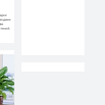
садки
оводами
ва
тений.