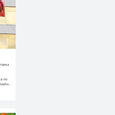
ставка
а по
зайн..