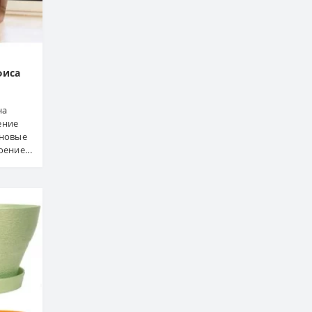
фиса
на
ение
 новые
ение...