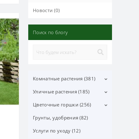
Новости (0)
Поиск по блогу
Комнатные растения (381)
Уличные растения (185)
Декоративно-лиственные (113)
Цветущие (37)
Цветочные горшки (256)
Лиственные кустарники (25)
Орхидеи фаленопсис (70)
Цветущие кустарники (52)
Грунты, удобрения (82)
Горшки Лечуза, Аксессуары
(87)
Орхидеи (24)
Хвойные деревья и
Услуги по уходу (12)
кустарники (60)
Керамические горшки (91)