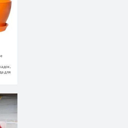
ое
кадок,
да для