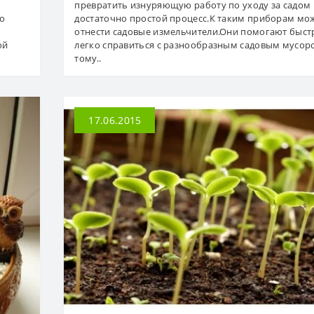
превратить изнуряющую работу по уходу за садом 
о
достаточно простой процесс.К таким приборам мо
отнести садовые измельчители.Они помогают быст
ой
легко справиться с разнообразным садовым мусоро
тому..
17.06.2015