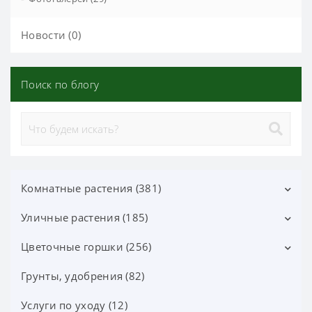
Новости (0)
Поиск по блогу
Комнатные растения (381)
Уличные растения (185)
Декоративно-лиственные (113)
Цветущие (37)
Цветочные горшки (256)
Лиственные кустарники (25)
Орхидеи фаленопсис (70)
Цветущие кустарники (52)
Грунты, удобрения (82)
Горшки Лечуза, Аксессуары (87)
Орхидеи (24)
Хвойные деревья и кустарники (60)
Керамические горшки (91)
Услуги по уходу (12)