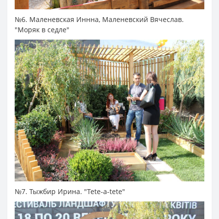
№6. Маленевская Иннна, Маленевский Вячеслав.
"Моряк в седле"
№7. Тыжбир Ирина. "Tete-a-tete"