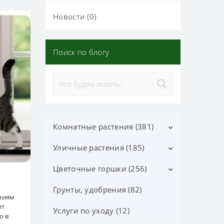
Новости (0)
Поиск по блогу
Комнатные растения (381)
Уличные растения (185)
Декоративно-лиственные (113)
Цветущие (37)
Цветочные горшки (256)
Лиственные кустарники (25)
Орхидеи фаленопсис (70)
Цветущие кустарники (52)
Грунты, удобрения (82)
Горшки Лечуза, Аксессуары
ниям
(87)
ет
Орхидеи (24)
Хвойные деревья и
Услуги по уходу (12)
о в
кустарники (60)
Керамические горшки (91)