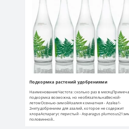
Подкормка растений удобрениями
НаименованиеЧастота: сколько раз в месяцПримеча
подкормка возможна, но необязательнаВесной-
летомОсенью-зимойАзалия комнатная - Azalea1-
2нетудобрением для азалий, которое не содержит
хлораАспарагус перистый - Asparagus plumosus21зи
половинной..