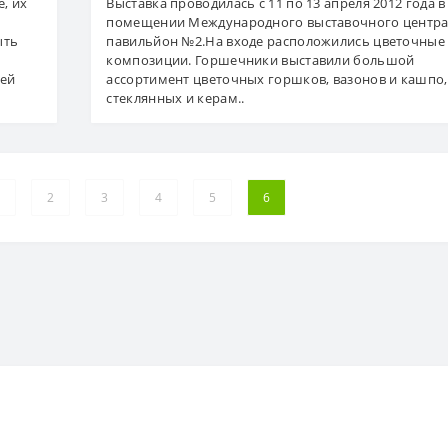
, их
Выставка проводилась с 11 по 13 апреля 2012 года в
помещении Международного выставочного центра
ыть
павильйон №2.На входе расположились цветочные
композиции. Горшечники выставили большой
тей
ассортимент цветочных горшков, вазонов и кашпо,
стеклянных и керам..
2
3
4
5
6