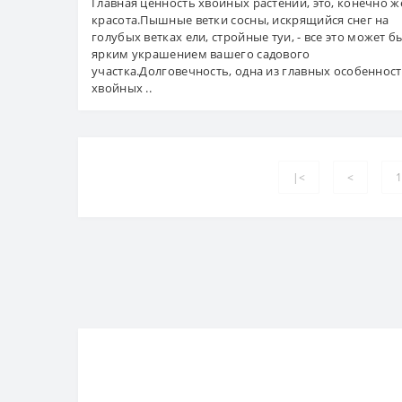
Главная ценность хвойных растений, это, конечно же
красота.Пышные ветки сосны, искрящийся снег на
голубых ветках ели, стройные туи, - все это может б
ярким украшением вашего садового
участка.Долговечность, одна из главных особеннос
хвойных ..
|<
<
1