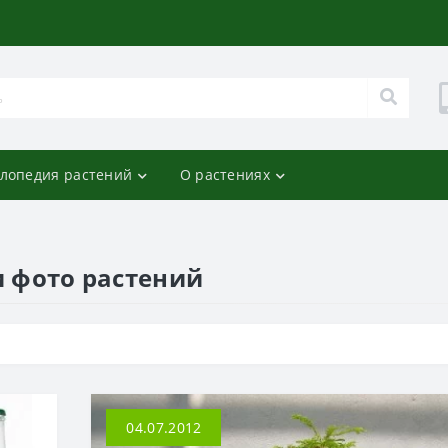
лопедия растений
О растениях
и фото растений
04.07.2012