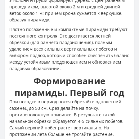
У яблони и груши формируют дерево с центральным
проводником, высотой около 2 м и средней длиной
веток около 1 м; причем крона сужается к верхушке,
образуя пирамиду.
Плотно посаженные и компактные пирамиды требуют
постоянного контроля. Это достигается летней
обрезкой (для раннего плодоношения), полным
удалением всех сильных вертикальных побегов и
выбором подвоя, который способен обеспечить баланс
между устойчивым плодоношением и обновлением
плодовых образований.
Формирование
пирамиды. Первый год
При посадке в период покоя обрезайте однолетний
саженец до 50 см. Срез делайте на почку,
противоположную прививке. В результате такой
начальной обрезки образуется 4-5 сильных побегов.
Самый верхний побег растет вертикально. На
протяжении лета больше не трогайте растение.