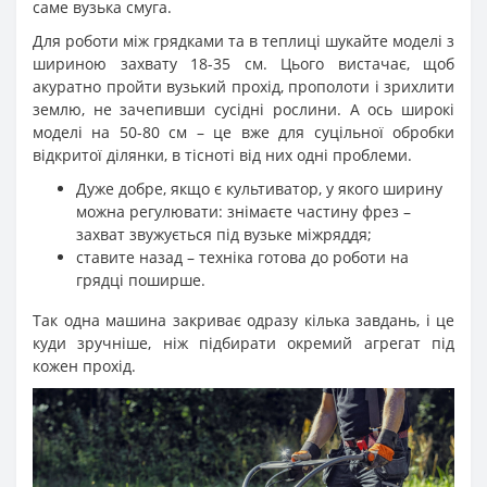
саме вузька смуга.
Для роботи між грядками та в теплиці шукайте моделі з
шириною захвату 18-35 см. Цього вистачає, щоб
акуратно пройти вузький прохід, прополоти і зрихлити
землю, не зачепивши сусідні рослини. А ось широкі
моделі на 50-80 см – це вже для суцільної обробки
відкритої ділянки, в тісноті від них одні проблеми.
Дуже добре, якщо є культиватор, у якого ширину
можна регулювати: знімаєте частину фрез –
захват звужується під вузьке міжряддя;
ставите назад – техніка готова до роботи на
грядці поширше.
Так одна машина закриває одразу кілька завдань, і це
куди зручніше, ніж підбирати окремий агрегат під
кожен прохід.