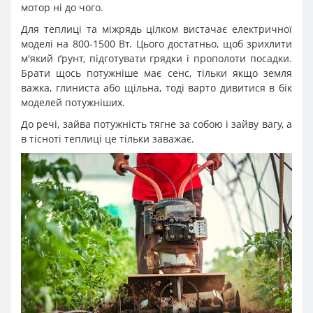
мотор ні до чого.
Для теплиці та міжрядь цілком вистачає електричної
моделі на 800-1500 Вт. Цього достатньо, щоб зрихлити
м'який ґрунт, підготувати грядки і прополоти посадки.
Брати щось потужніше має сенс, тільки якщо земля
важка, глиниста або щільна, тоді варто дивитися в бік
моделей потужніших.
До речі, зайва потужність тягне за собою і зайву вагу, а
в тісноті теплиці це тільки заважає.