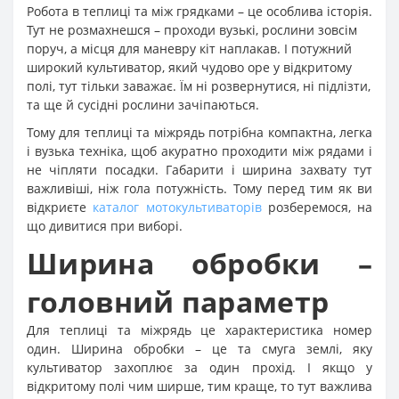
Робота в теплиці та між грядками – це особлива історія.
Тут не розмахнешся – проходи вузькі, рослини зовсім
поруч, а місця для маневру кіт наплакав. І потужний
широкий культиватор, який чудово оре у відкритому
полі, тут тільки заважає. Їм ні розвернутися, ні підлізти,
та ще й сусідні рослини зачіпаються.
Тому для теплиці та міжрядь потрібна компактна, легка
і вузька техніка, щоб акуратно проходити між рядами і
не чіпляти посадки. Габарити і ширина захвату тут
важливіші, ніж гола потужність. Тому перед тим як ви
відкриєте
каталог мотокультиваторів
розберемося, на
що дивитися при виборі.
Ширина обробки –
головний параметр
Для теплиці та міжрядь це характеристика номер
один. Ширина обробки – це та смуга землі, яку
культиватор захоплює за один прохід. І якщо у
відкритому полі чим ширше, тим краще, то тут важлива