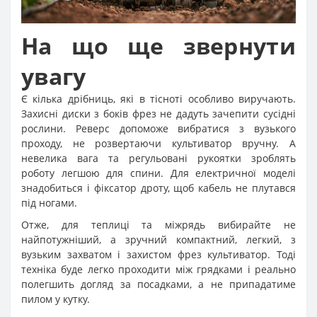
На що ще звернути
увагу
Є кілька дрібниць, які в тісноті особливо виручають.
Захисні диски з боків фрез не дадуть зачепити сусідні
рослини. Реверс допоможе вибратися з вузького
проходу, не розвертаючи культиватор вручну. А
невелика вага та регульовані рукоятки зроблять
роботу легшою для спини. Для електричної моделі
знадобиться і фіксатор дроту, щоб кабель не плутався
під ногами.
Отже, для теплиці та міжрядь вибирайте не
найпотужніший, а зручний компактний, легкий, з
вузьким захватом і захистом фрез культиватор. Тоді
техніка буде легко проходити між грядками і реально
полегшить догляд за посадками, а не припадатиме
пилом у кутку.