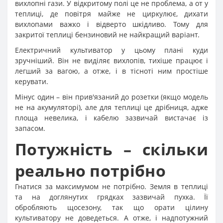
вихлопні гази. У відкритому полі це не проблема, а от у
теплиці, де повітря майже не циркулює, дихати
вихлопами важко і відверто шкідливо. Тому для
закритої теплиці бензиновий не найкращий варіант.
Електричний культиватор у цьому плані куди
зручніший. Він не виділяє вихлопів, тихіше працює і
легший за вагою, а отже, і в тісноті ним простіше
керувати.
Мінус один – він прив'язаний до розетки (якщо модель
не на акумуляторі), але для теплиці це дрібниця, адже
площа невелика, і кабелю зазвичай вистачає із
запасом.
Потужність – скільки
реально потрібно
Гнатися за максимумом не потрібно. Земля в теплиці
та на доглянутих грядках зазвичай пухка. Її
обробляють щосезону, так що орати цілину
культиватору не доведеться. А отже, і надпотужний