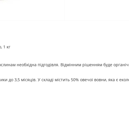
, 1 кг
слинам необхідна підгодівля. Відмінним рішенням буде органічн
ки до 3,5 місяців. У складі містить 50% овечої вовни, яка є ек