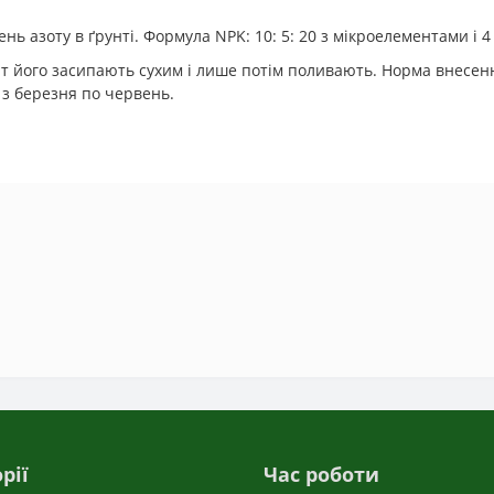
 азоту в ґрунті. Формула NPK: 10: 5: 20 з мікроелементами і 4
 його засипають сухим і лише потім поливають. Норма внесення в
 з березня по червень.
рії
Час роботи