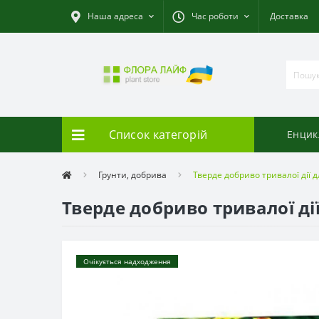
Наша адреса
Час роботи
Доставка
Список категорій
Енцик
Грунти, добрива
Тверде добриво тривалої дії 
Тверде добриво тривалої ді
Очікується надходження