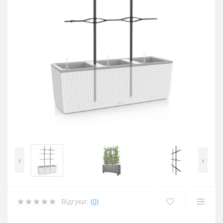
‹
›
Відгуки:
(0)