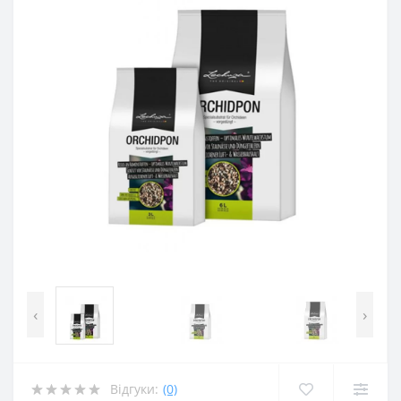
‹
›
Відгуки:
(0)