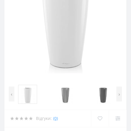
‹
›
Відгуки:
(0)