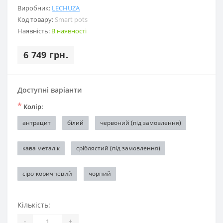
Виробник:
LECHUZA
Код товару:
Smart pots
Наявність:
В наявності
6 749 грн.
Доступні варіанти
*
Колір:
антрацит
білий
червоний (під замовлення)
кава металік
сріблястий (під замовлення)
сіро-коричневий
чорний
Кількість:
-
+