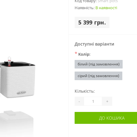
Код товару:
Smart pots
Наявність:
В наявності
5 399 грн.
Доступні варіанти
*
Колір:
білий (під замовлення)
сірий (під замовлення)
Кількість:
-
+
ДО КОШИКА