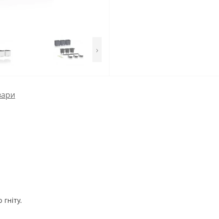
›
вари
 гніту.