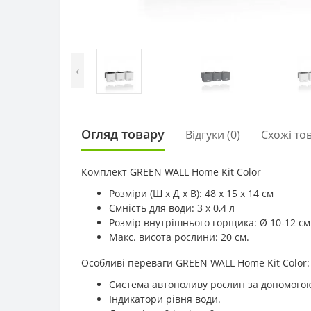
‹
Огляд товару
Відгуки (0)
Схожі то
Комплект GREEN WALL Home Kit Color
Розміри (Ш х Д х В): 48 x 15 x 14 см
Ємність для води: 3 x 0,4 л
Розмір внутрішнього горщика: Ø 10-12 см
Макс. висота рослини: 20 см.
Особливі переваги GREEN WALL Home Kit Color:
Система автополиву рослин за допомогою
Індикатори рівня води.