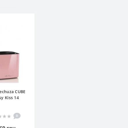
echuza CUBE
sy Kiss 14
0