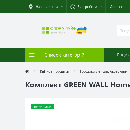
Наша адреса
Час роботи
Доставка
Список категорій
Енцик
Квіткові горщики
Горщики Лечуза, Аксесуари
Комплект GREEN WALL Home 
Популярний