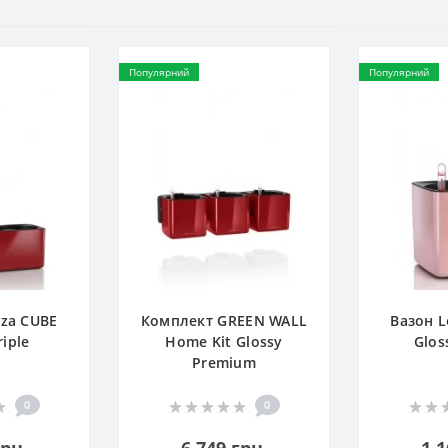
Популярний
Популярний
uza CUBE
Комплект GREEN WALL
Вазон L
riple
Home Kit Glossy
Glos
Premium
0
0