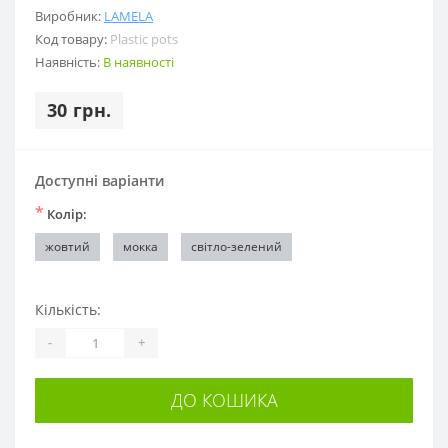
Виробник:
LAMELA
Код товару:
Plastic pots
Наявність:
В наявності
30 грн.
Доступні варіанти
*
Колір:
жовтий
мокка
світло-зелений
Кількість:
-
+
ДО КОШИКА