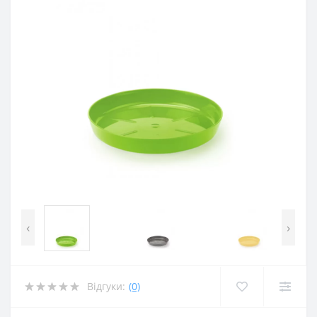
‹
›
Відгуки:
(0)