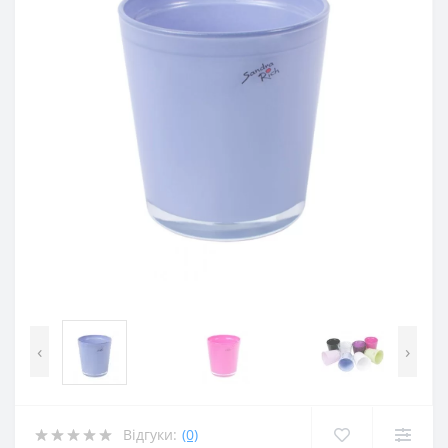
‹
›
Відгуки:
(0)