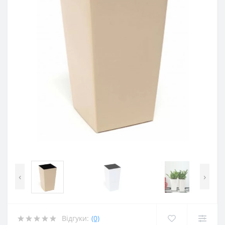
‹
›
Відгуки:
(0)