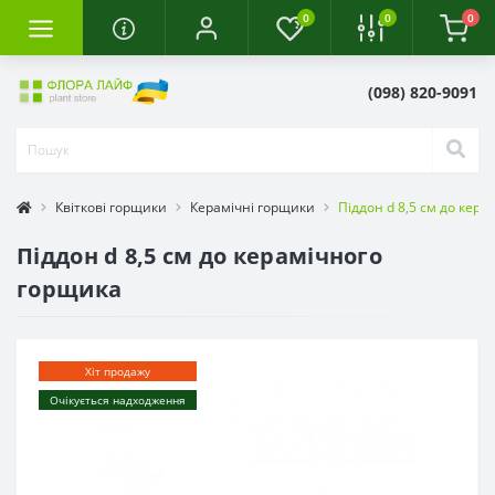
0
0
0
(098) 820-9091
Квіткові горщики
Керамічні горщики
Піддон d 8,5 см до кер
Піддон d 8,5 см до керамічного
горщика
Хіт продажу
Очікується надходження