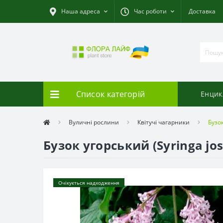
Наша адреса
Час роботи
Доставка
Список категорій
Енцик
Вуличні рослини
Квітучі чагарники
Бузок
Бузок угорський (Syringa jos
Очікується надходження