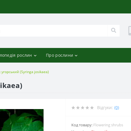
лопедія рослин
Про рослини
 угорський (Syringa josikaea)
ikaea)
Відгуки:
(0)
Код товару:
Flowering shrubs