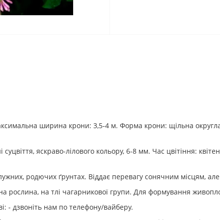
Максимальна ширина крони: 3,5-4 м. Форма крони: щільна округ
ні суцвіття, яскраво-лілового кольору, 6-8 мм. Час цвітіння: кві
ужних, родючих ґрунтах. Віддає перевагу сонячним місцям, але 
на рослина, на тлі чагарникової групи. Для формування живопло
і: - дзвоніть нам по телефону/вайберу.