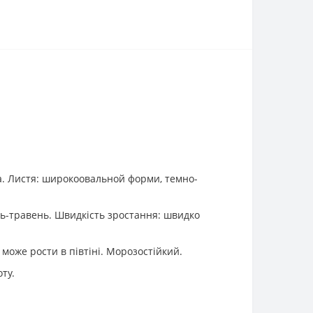
ла. Листя: широкоовальной форми, темно-
тень-травень. Швидкість зростання: швидко
може рости в півтіні. Морозостійкий.
ту.