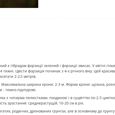
ий є гібридом форзиції зелений і форзиції звисає. У квітні гіл
 3-4 тижні. Цвісти форзиція починає з 4-х річного віку. Цей крас
осягати 2-2,5 метрів.
. Максимальна ширина крони: 2-3 м. Форма крони: щільна, розло
и - темно-пурпурові.
ика з чотирма пелюстками, поодинокі і в суцвіттях по 2-5 циетков
кість зростання: среднерастущій, 10-20 см в рік.
гатих, родючих, дренованих грунтах, але в основному до грунту