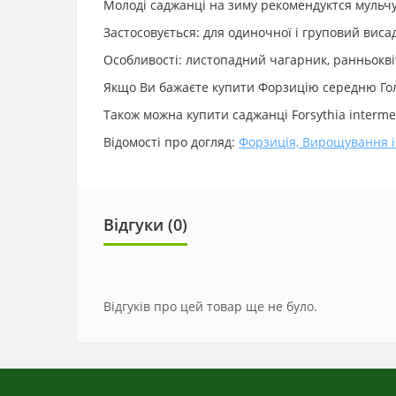
Молоді саджанці на зиму рекомендуктся мульч
Застосовується: для одиночної і груповий виса
Особливості: листопадний чагарник, ранньокві
Якщо Ви бажаєте купити Форзицію середню Голд
Також можна купити саджанці Forsythia intermed
Відомості про догляд:
Форзиція, Вирощування і
Відгуки (0)
Відгуків про цей товар ще не було.