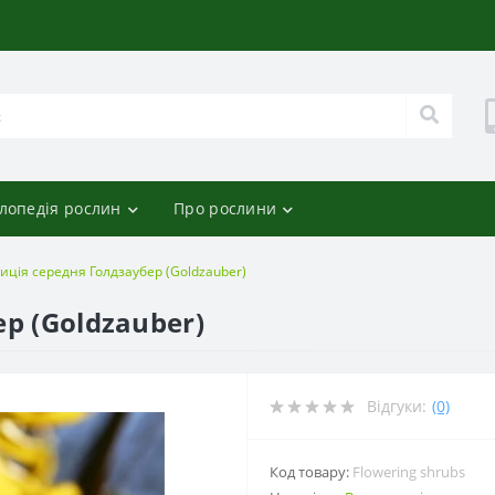
лопедія рослин
Про рослини
иція середня Голдзаубер (Goldzauber)
р (Goldzauber)
Відгуки:
(0)
Код товару:
Flowering shrubs