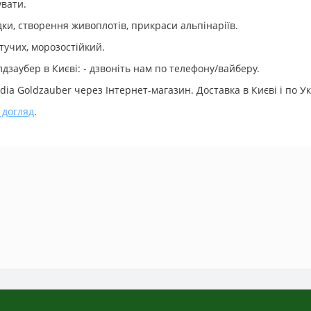
увати.
дки, створення живоплотів, прикраси альпінаріїв.
тучих, морозостійкий.
заубер в Києві: - дзвоніть нам по телефону/вайберу.
ia Goldzauber через Інтернет-магазин. Доставка в Києві і по Ук
 догляд
.