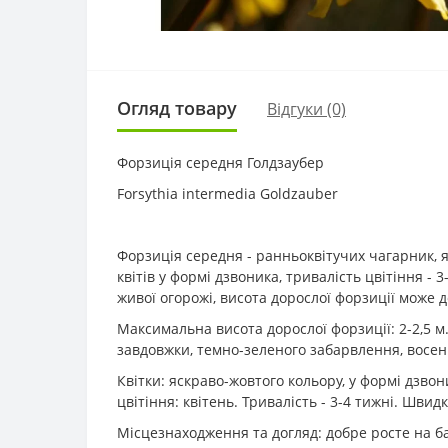
Огляд товару
Відгуки (0)
Форзиція середня Голдзаубер
Forsythia intermedia Goldzauber
Форзиція середня - ранньоквітучих чагарник, як
квітів у формі дзвоника, тривалість цвітіння -
живої огорожі, висота дорослої форзиції може д
Максимальна висота дорослої форзиції: 2-2,5 м
завдовжки, темно-зеленого забарвлення, восен
Квітки: яскраво-жовтого кольору, у формі дзвон
цвітіння: квітень. Тривалість - 3-4 тижні. Швид
Місцезнаходження та догляд: добре росте на ба