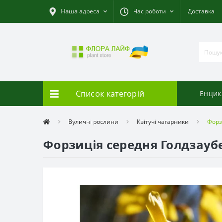
Наша адреса
Час роботи
Доставка
Список категорій
Енцик
Вуличні рослини
Квітучі чагарники
Форз
Форзиція середня Голдзаубе