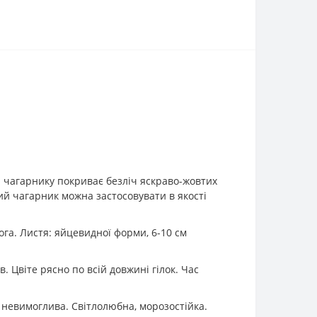
ки чагарнику покриває безліч яскраво-жовтих
ивий чагарник можна застосовувати в якості
га. Листя: яйцевидної форми, 6-10 см
. Цвіте рясно по всій довжині гілок. Час
 невимоглива. Світлолюбна, морозостійка.