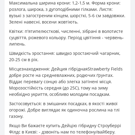
Максимальна ширина крони: 1,2-1,5 м. Форма крони:
розлога, широка, з дугоподібними гілками. Листя:
вузькі з загостреним кінцем, шорсткі, 5-6 см завдовжки.
Зелені навесні, восени жовтіють.
Квітки: п'ятипелюсткові, численні, зібрані в волотисте
суцвіття, рожевого кольору. Період цвітіння - червень-
липень.
Швидкість зростання: швидко зростаючий чагарник,
20-25 см в рік.
Місцезнаходження: Дейция гібріднаяStrawberty Fields
добре росте на средневлажних, родючих ґрунтах.
Віддає перевагу сонцю або злегка затінені місця.
Морозостійкість середня (до 25С), тому на зиму
необхідно укриття, особливо молодим посадкам.
Застосовується: в змішаних посадках, в якості живої
огорожі. Добре виглядає як одиночна рослина на тлі
газону.
Якщо Ви бажаєте купить Дейцію гібридну Строуберрі
Філдс в Києві: - дзвоніть нам по телефону/вайберу.