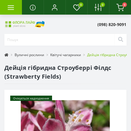
0
0
0
(098) 820-9091
Вуличні рослини
Квітучі чагарники
Дейція гібридна Строуберр
Дейція гібридна Строуберрі Філдс
(Strawberty Fields)
Очікується надходження