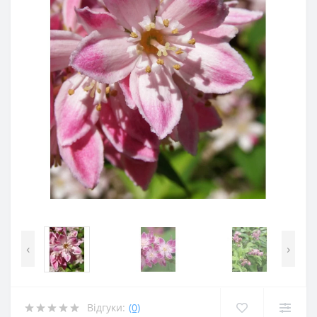
‹
›
Відгуки:
(0)