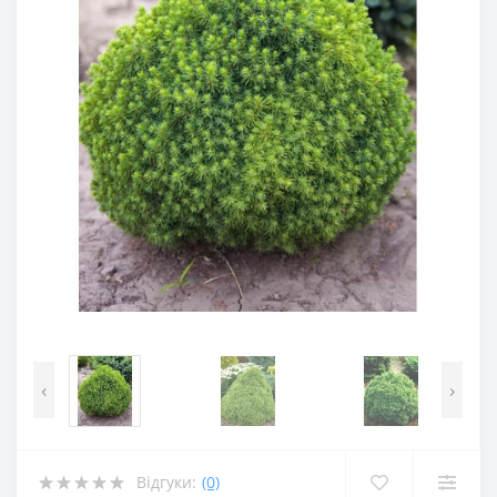
‹
›
Відгуки:
(0)