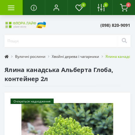
0
0
0
(098) 820-9091
Вуличні рослини
Хвойні дерева і чагарники
Ялина канадська
Ялина канадська Альберта Глоба,
контейнер 2л
Очікується надходження