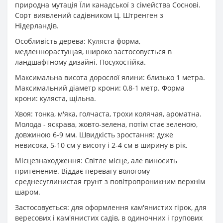
природна мутація Їли канадської з сімейства Соснові.
Сорт виявлений садівником Ц. Штренген з
Нідерландів.
Особливість дерева: Куляста форма,
медленнорастущая, широко застосовується в
ландшафтному дизайні. Посухостійка.
Максимальна висота дорослої ялини: близько 1 метра.
Максимальний діаметр крони: 0,8-1 метр. Форма
крони: куляста, щільна.
Хвоя: тонка, м'яка, голчаста, трохи колячая, ароматна.
Молода - яскрава, жовто-зелена, потім стає зеленою,
довжиною 6-9 мм. Швидкість зростання: дуже
невисока, 5-10 см у висоту і 2-4 см в ширину в рік.
Місцезнаходження: Світле місце, але виносить
притенение. Віддає перевагу вологому
среднесуглинистая грунт з повітропроникним верхнім
шаром.
Застосовується: для оформлення кам'янистих гірок, для
вересових і кам'янистих садів, в одиночних і групових