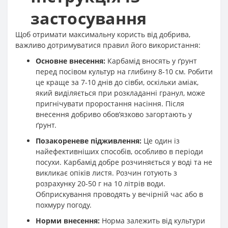
застосування
Щоб отримати максимальну користь від добрива,
важливо дотримуватися правил його використання:
Основне внесення:
Карбамід вносять у ґрунт
перед посівом культур на глибину 8-10 см. Робити
це краще за 7-10 днів до сівби, оскільки аміак,
який виділяється при розкладанні гранул, може
пригнічувати проростання насіння. Після
внесення добриво обов’язково загортають у
ґрунт
.
Позакореневе підживлення:
Це один із
найефективніших способів, особливо в періоди
посухи. Карбамід добре розчиняється у воді та не
викликає опіків листя. Розчин готують з
розрахунку 20-50 г на 10 літрів води.
Обприскування проводять у вечірній час або в
похмуру погоду
.
Норми внесення:
Норма залежить від культури