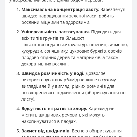
Максимальна концентрація азоту.
Забезпечує
швидке нарощування зеленої маси, робить
рослини міцними та здоровими.
Універсальність застосування.
Підходить для
всіх типів ґрунтів та більшості
сільськогосподарських культур: пшениці, ячменю,
кукурудзи, соняшнику, цукрових буряків, овочів,
плодово-ягідних дерев та чагарників, а також
декоративних рослин
.
Швидка розчинність у воді.
Дозволяє
використовувати карбамід не лише в сухому
вигляді, але й у вигляді рідких розчинів для
позакореневого підживлення (обприскування по
листу)
.
Відсутність нітратів та хлору.
Карбамід не
містить шкідливих речовин, які можуть
накопичуватися в плодах.
Захист від шкідників.
Весною обприскування