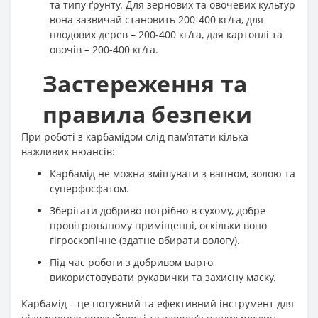
та типу ґрунту. Для зернових та овочевих культур
вона зазвичай становить 200-400 кг/га, для
плодових дерев – 200-400 кг/га, для картоплі та
овочів – 200-400 кг/га
.
Застереження та
правила безпеки
При роботі з карбамідом слід пам’ятати кілька
важливих нюансів:
Карбамід не можна змішувати з вапном, золою та
суперфосфатом.
Зберігати добриво потрібно в сухому, добре
провітрюваному приміщенні, оскільки воно
гігроскопічне (здатне вбирати вологу)
.
Під час роботи з добривом варто
використовувати рукавички та захисну маску.
Карбамід – це потужний та ефективний інструмент для