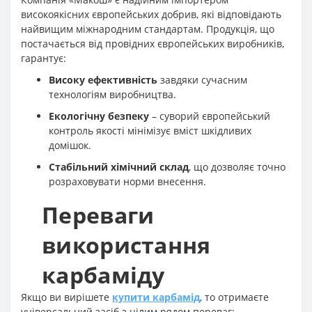
високоякісних європейських добрив, які відповідають
найвищим міжнародним стандартам. Продукція, що
постачається від провідних європейських виробників,
гарантує:
Високу ефективність
завдяки сучасним
технологіям виробництва.
Екологічну безпеку
– суворий європейський
контроль якості мінімізує вміст шкідливих
домішок.
Стабільний хімічний склад
, що дозволяє точно
розраховувати норми внесення.
Переваги
використання
карбаміду
Якщо ви вирішете
купити карбамід
, то отримаєте
універсальний засіб з цілим рядом переваг
: