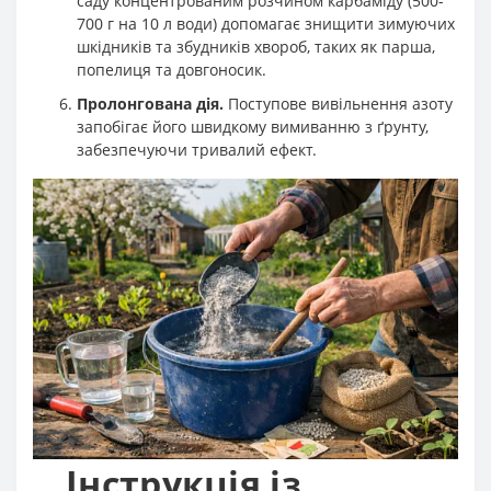
саду концентрованим розчином карбаміду (500-
700 г на 10 л води) допомагає знищити зимуючих
шкідників та збудників хвороб, таких як парша,
попелиця та довгоносик
.
Пролонгована дія.
Поступове вивільнення азоту
запобігає його швидкому вимиванню з ґрунту,
забезпечуючи тривалий ефект.
Інструкція із