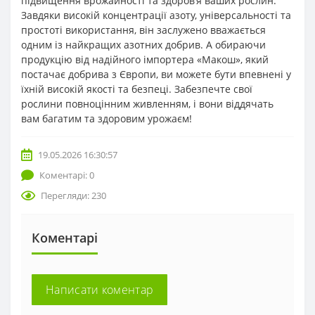
підвищення врожайності та здоров’я ваших рослин.
Завдяки високій концентрації азоту, універсальності та
простоті використання, він заслужено вважається
одним із найкращих азотних добрив. А обираючи
продукцію від надійного імпортера «Макош», який
постачає добрива з Європи, ви можете бути впевнені у
їхній високій якості та безпеці. Забезпечте свої
рослини повноцінним живленням, і вони віддячать
вам багатим та здоровим урожаєм!
19.05.2026 16:30:57
Коментарі: 0
Перегляди: 230
Коментарі
Написати коментар