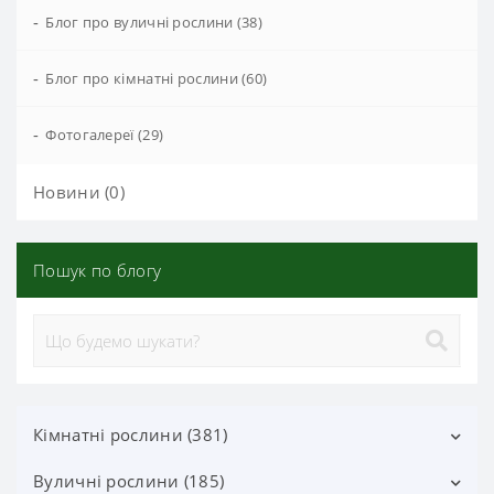
-
Блог про вуличні рослини (38)
-
Блог про кімнатні рослини (60)
-
Фотогалереї (29)
Новини (0)
Пошук по блогу
Кімнатні рослини (381)
Вуличні рослини (185)
Декоративно-листяні (113)