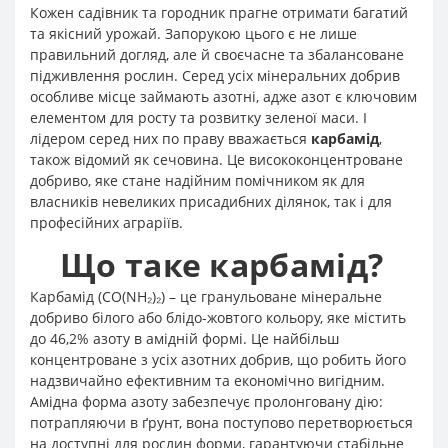
Кожен садівник та городник прагне отримати багатий
та якісний урожай. Запорукою цього є не лише
правильний догляд, але й своєчасне та збалансоване
підживлення рослин. Серед усіх мінеральних добрив
особливе місце займають азотні, адже азот є ключовим
елементом для росту та розвитку зеленої маси. І
лідером серед них по праву вважається
карбамід
,
також відомий як сечовина. Це висококонцентроване
добриво, яке стане надійним помічником як для
власників невеликих присадибних ділянок, так і для
професійних аграріїв
.
Що таке карбамід?
Карбамід (CO(NH₂)₂) – це гранульоване мінеральне
добриво білого або блідо-жовтого кольору, яке містить
до 46,2% азоту в амідній формі
. Це найбільш
концентроване з усіх азотних добрив, що робить його
надзвичайно ефективним та економічно вигідним
.
Амідна форма азоту забезпечує пролонговану дію:
потрапляючи в ґрунт, вона поступово перетворюється
на доступні для рослин форми, гарантуючи стабільне