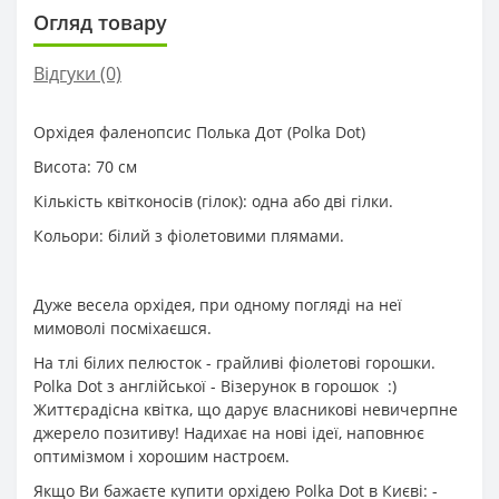
Огляд товару
Відгуки (0)
Орхідея фаленопсис Полька Дот (Polka Dot)
Висота: 70 см
Кількість квітконосів (гілок): одна або дві гілки.
Кольори: білий з фіолетовими плямами.
Дуже весела орхідея, при одному погляді на неї
мимоволі посміхаєшся.
На тлі білих пелюсток - грайливі фіолетові горошки.
Polka Dot з англійської - Візерунок в горошок :)
Життєрадісна квітка, що дарує власникові невичерпне
джерело позитиву! Надихає на нові ідеї, наповнює
оптимізмом і хорошим настроєм.
Якщо Ви бажаєте купити орхідею Polka Dot в Києві: -