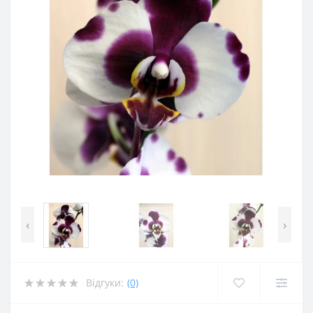
‹
›
Відгуки:
(0)