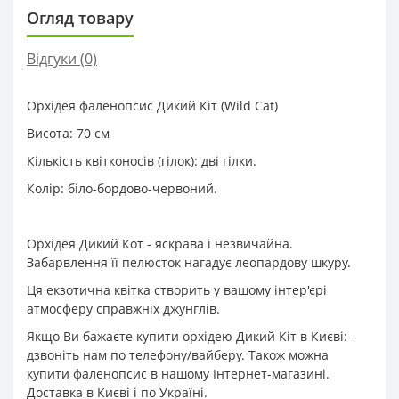
Огляд товару
Відгуки (0)
Орхідея фаленопсис Дикий Кіт (Wild Cat)
Висота: 70 см
Кількість квітконосів (гілок): дві гілки.
Колір: біло-бордово-червоний.
Орхідея Дикий Кот - яскрава і незвичайна.
Забарвлення її пелюсток нагадує леопардову шкуру.
Ця екзотична квітка створить у вашому інтер'єрі
атмосферу справжніх джунглів.
Якщо Ви бажаєте купити орхідею Дикий Кіт в Києві: -
дзвоніть нам по телефону/вайберу. Також можна
купити фаленопсис в нашому Інтернет-магазині.
Доставка в Києві і по Україні.