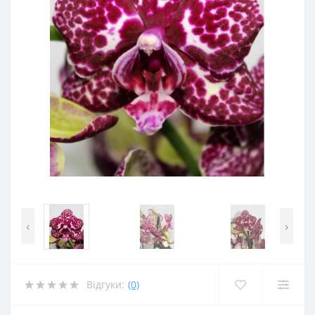
‹
›
Відгуки:
(0)