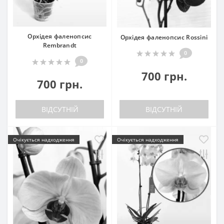
Орхідея фаленопсис
Орхідея фаленопсис Rossini
Rembrandt
0
0
700 грн.
700 грн.
ВІДСУТНІЙ
ВІДСУТНІЙ
Очікується надходження
Очікується надходження