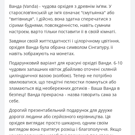
Ванда (Vanda) - чудова орхідея з древнім ім'ям. У
старослов'янській це ім'я означає "смутьянка" або
"витівниця". І дійсно, вона здатна сперечатися з
сірими буднями, повсякденністю, навіть сумним
настроєм, варто тільки поставити її в своїй кімнаті.
Завдяки своїй життєздатності і цілорічному цвітіння,
орхідея Ванда була обрана символом Сінгапуру, її
навіть зображують на монетах.
Подарунковий варіант для красуні орхідеї Ванди. 6-10
чудових запашних квіток дбайливо оточені скляній
циліндричної вазою (колбою). Тепер не потрібно
хвилюватися, що тендітні пелюстки помнуться або
зламаються від необережних дотиків - Ваша Ванда в
безпеці! Ванда прекрасна - назва говорить сама за
себе.
Дорогий презентабельний подарунок для дуууже
дорогої людини або серйозного керівництва. Ця
орхідея виглядає просто шикарно, одним своїм
виглядом вона притягує розкіш і благополуччя. Якщо