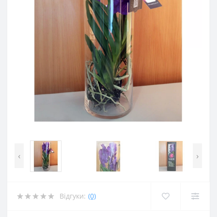
‹
›
Відгуки:
(0)