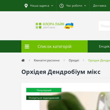
Наша адреса
Час роботи
Доставка
Список категорій
Енцик
Кімнатні рослини
Орхідеї
Орхідея Дендро
Орхідея Дендробіум мікс
Популярний
Очікується надходження