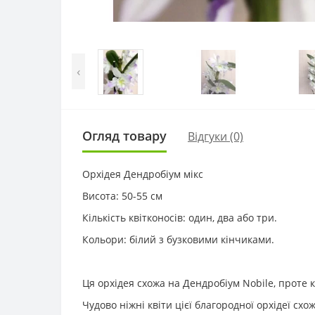
‹
Огляд товару
Відгуки (0)
Орхідея Дендробіум мікс
Висота: 50-55 см
Кількість квітконосів: один, два або три.
Кольори: білий з бузковими кінчиками.
Ця орхідея схожа на Дендробіум Nobile, проте к
Чудово ніжні квіти цієї благородної орхідеї сх