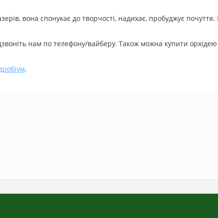
ерів, вона спонукає до творчості, надихає, пробуджує почуття. По
 дзвоніть нам по телефону/вайберу. Також можна купити орхідею
дробіум
.