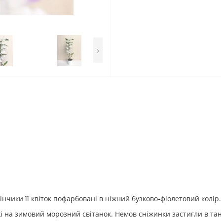
›
інчики її квіток пофарбовані в ніжний бузково-фіолетовий колір.
ожі на зимовий морозний світанок. Немов сніжинки застигли в тан