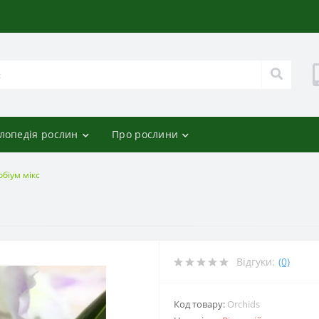
лопедія рослин
Про рослини
біум мікс
Відгуки:
(0)
Код товару:
Orchids