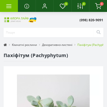
0
0
0
(098) 820-9091
Кімнатні рослини
Декоративно-листяні
Пахіфітум (Pachyphy
Пахіфітум (Pachyphytum)