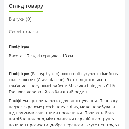
Огляд товару
Відгуки (0)
Схожі товари
Пахіфітум
Висота: 17 см, d горщика - 13 см.
Пахіфітум
(Pachyphytum) -листовой сукулент сімейства
толстянкових (Crassulaceae), батьківщиною якого є
кам'янисті посушливі райони Мексики і південь США.
Грошове дерево - його близький родич.
Пахіфітум - рослина легка для вирощування. Перевагу
надає яскравому розсіяному світлу, може перебувати
під прямими сонячними променями. Поливати його
потрібно помірно, між поливами верхній шар грунту
повинен просихати. Добре переносить сухе повітря, як