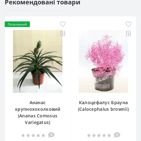
Рекомендовані товари
Популярний
Ананас
Калоцефалус Брауна
крупнохохолковий
(Calocephalus brownii)
(Ananas Comosus
Variegatus)
0
0