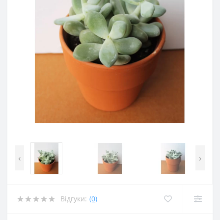
‹
›
Відгуки:
(0)