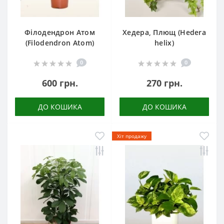
Філодендрон Атом
Хедера, Плющ (Hedera
(Filodendron Atom)
helix)
0
0
600 грн.
270 грн.
ДО КОШИКА
ДО КОШИКА
Хіт продажу