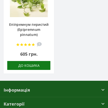
Епіпремнум перистий
(Epipremnum
pinnatum)
1
605 грн.
ДО КОШИКА
Інформація
Категорії