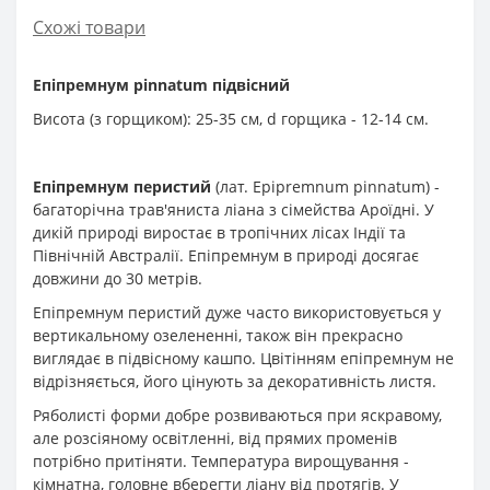
Схожі товари
Епіпремнум pinnatum підвісний
Висота (з горщиком): 25-35 см, d горщика - 12-14 см.
Епіпремнум перистий
(лат. Epipremnum pinnatum) -
багаторічна трав'яниста ліана з сімейства Ароїдні. У
дикій природі виростає в тропічних лісах Індії та
Північній Австралії. Епіпремнум в природі досягає
довжини до 30 метрів.
Епіпремнум перистий дуже часто використовується у
вертикальному озелененні, також він прекрасно
виглядає в підвісному кашпо. Цвітінням епіпремнум не
відрізняється, його цінують за декоративність листя.
Ряболисті форми добре розвиваються при яскравому,
але розсіяному освітленні, від прямих променів
потрібно притіняти. Температура вирощування -
кімнатна, головне вберегти ліану від протягів. У