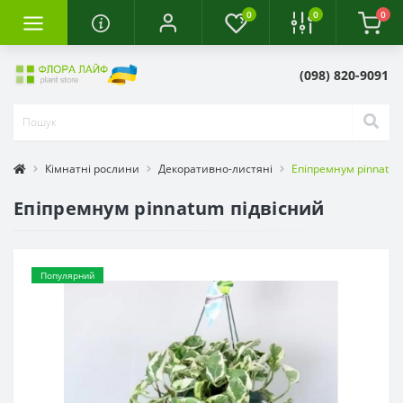
0
0
0
(098) 820-9091
Кімнатні рослини
Декоративно-листяні
Епіпремнум pinnatum
Епіпремнум pinnatum підвісний
Популярний