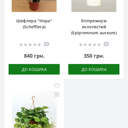
Шефлера "Нора"
Епіпремнум
(Schefflera)
золотистий
(Epipremnum aureum)
0
0
840 грн.
350 грн.
ДО КОШИКА
ДО КОШИКА