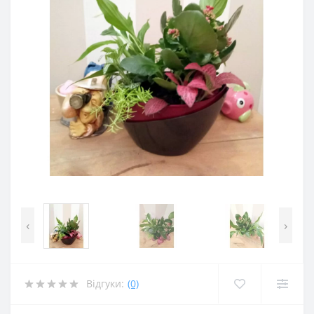
‹
›
Відгуки:
(0)