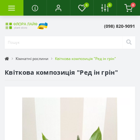
0
0
0
(098) 820-9091
Кімнатні рослини
Квіткова композиція "Ред ін грін"
Квіткова композиція "Ред ін грін"