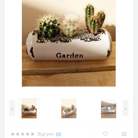
‹
›
Відгуки:
(0)