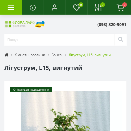
0
0
0
(098) 820-9091
Кімнатні рослини
Бонсаї
Лігуструм, L15, вигнутий
Лігуструм, L15, вигнутий
Очікується надходження