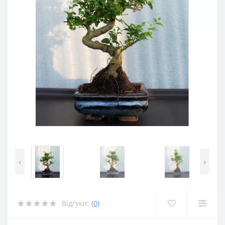
‹
›
Відгуки:
(0)