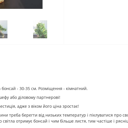
та бонсай - 30-35 см. Розміщення - кімнатний.
шефу або діловому партнерові!
вестиція, адже з віком його ціна зростає!
лини треба берегти від низьких температур і піклуватися про сво
світла отримує бонсай і чим більше листя, тим частіше і рясні