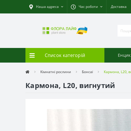
Наша адреса
Час роботи
Доставка
Список категорій
Енцик
Кімнатні рослини
Бонсаї
Кармона, L20, 
Кармона, L20, вигнутий