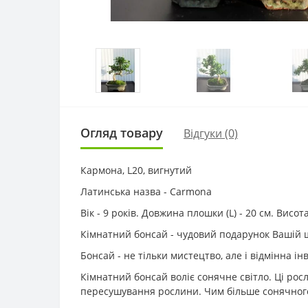
Огляд товару
Відгуки (0)
Кармона, L20, вигнутий
Латинська назва - Carmona
Вік - 9 років. Довжина плошки (L) - 20 см. Висо
Кімнатний бонсай - чудовий подарунок Вашій 
Бонсай - не тільки мистецтво, але і відмінна ін
Кімнатний бонсай воліє сонячне світло. Ці рос
пересушування рослини. Чим більше сонячного 