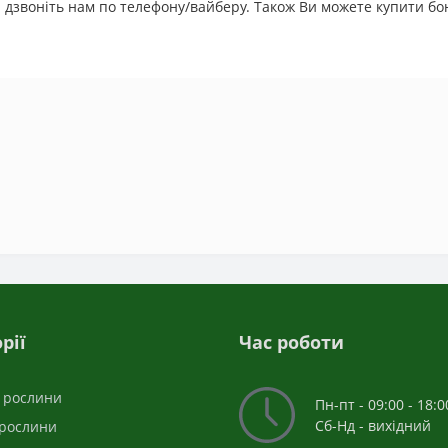
 дзвоніть нам по телефону/вайберу. Також Ви можете купити бон
рії
Час роботи
і рослини
Пн-пт - 09:00 - 18:0
Сб-Нд - вихідний
 рослини