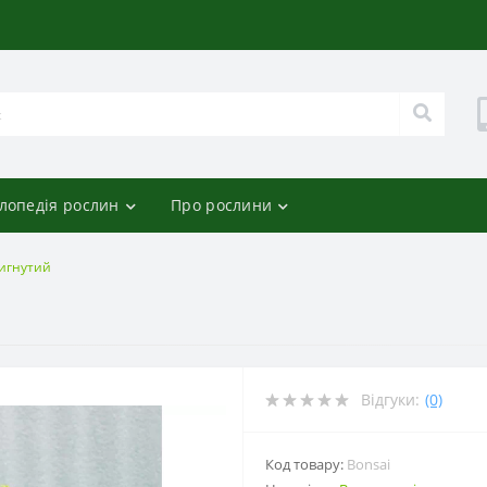
лопедія рослин
Про рослини
вигнутий
Відгуки:
(0)
Код товару:
Bonsai