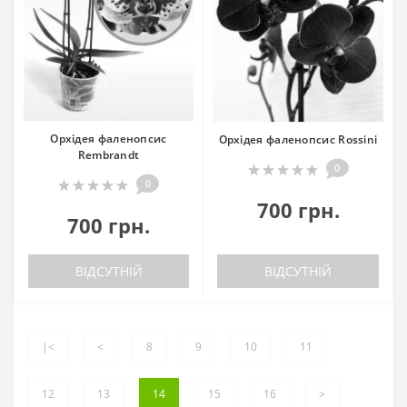
Орхідея фаленопсис
Орхідея фаленопсис Rossini
Rembrandt
0
0
700 грн.
700 грн.
ВІДСУТНІЙ
ВІДСУТНІЙ
|<
<
8
9
10
11
12
13
14
15
16
>