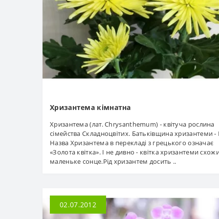
Хризантема кімнатна
Хризантема (лат. Chrysanthemum) - квітуча рослина
сімейства Складноцвітих. Батьківщина хризантеми - 
Назва Хризантема в перекладі з грецького означає
«Золота квітка». І не дивно - квітка хризантеми схож
маленьке сонце.Рід хризантем досить ..
02.07.2012