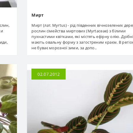
Мирт
слин,
Мирт (лат. Myrtus) - рід південних вічнозелених дер
ки
рослин сімейства миртових (Myrtaceae) з білими
пухнастими квітками, які містять ефірну олію. Дрібн
иди,
мають овальну форму з загостреним краєм. В регіон
не буває морозної зими, за допо..
02.07.2012