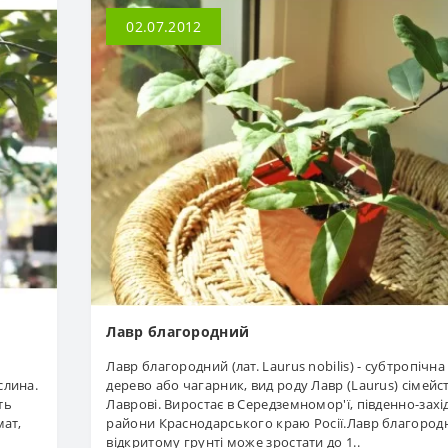
02.07.2012
Лавр благородний
Лавр благородний (лат. Laurus nobilis) - субтропічна
слина.
дерево або чагарник, вид роду Лавр (Laurus) сімейс
ть
Лаврові. Виростає в Середземномор'ї, південно-захі
мат,
райони Краснодарського краю Росії.Лавр благород
відкритому грунті може зростати до 1..