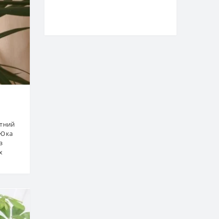
атний
 Юка
з
х