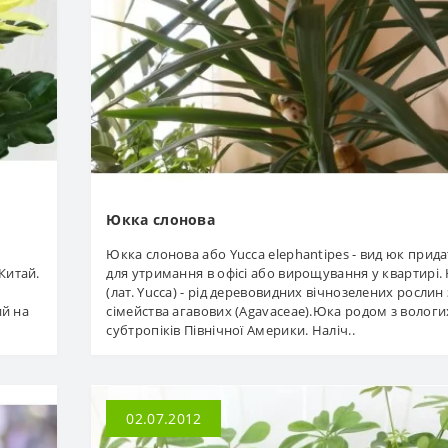
Юкка слонова
Юкка слонова або Yucca elephantipes - вид юк прид
Китай.
для утримання в офісі або вирощування у квартирі.
(лат. Yucca) - рід деревовидних вічнозелених рослин 
ий на
сімейства агавових (Agavaceae).Юка родом з вологи
субтропіків Північної Америки. Наліч..
02.07.2012