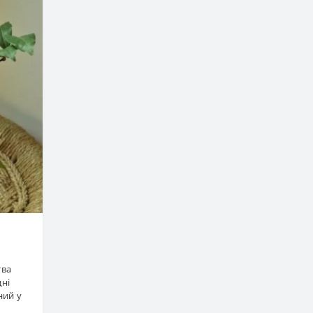
тва
дні
ний у