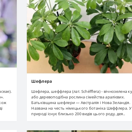
Шефлера
ceae).
Шефлера, шеффлера (лат. Schéfflera) - вічнозелена 
».
або деревоподібна рослина сімейства аралієвих.
акож
Батьківщина шефлери — Австралія і Нова Зеландія.
ді
Названа на честь німецького ботаніка Шеффлера. У
природі існує близько 200 видів цього роду, дея..