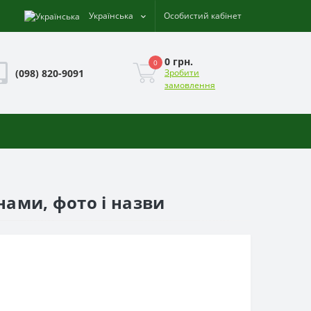
Українська
Особистий кабінет
0 грн.
0
(098) 820-9091
Зробити
замовлення
нами, фото і назви