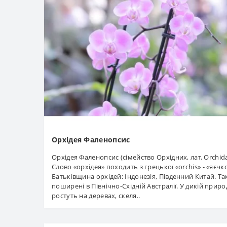
Орхідея Фаленопсис
Орхідея Фаленопсис (сімейство Орхідних, лат. Orchida
Слово «орхідея» походить з грецької «orchis» - «яєчко
Батьківщина орхідей: Індонезія, Південний Китай. Т
поширені в Північно-Східній Австралії. У дикій приро
ростуть на деревах, скеля..