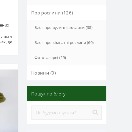
Про рослини (126)
евних
-
Блог про вуличні рослини (38)
і листя
ах, де
-
Блог про кімнатні рослини (60)
-
Фотогалереї (29)
Новини (0)
Пошук по блогу