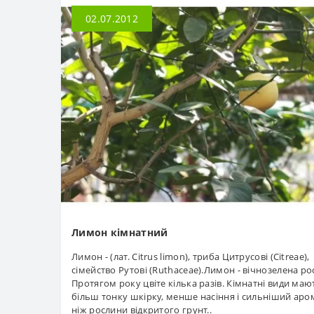
02.07.2012
Лимон кімнатний
Лимон - (лат. Citrus limon), триба Цитрусові (Citreae),
сімейство Рутові (Ruthaceae).Лимон - вічнозелена ро
Протягом року цвіте кілька разів. Кімнатні види маю
більш тонку шкірку, менше насіння і сильніший аро
ніж рослини відкритого грунт..