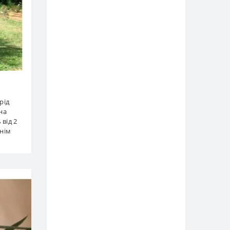
рід
на
від 2
шнім