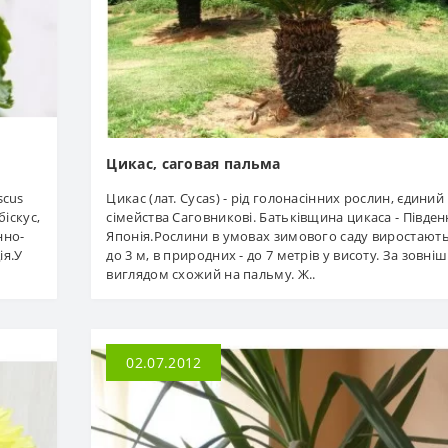
Цикас, саговая пальма
scus
Цикас (лат. Cycas) - рід голонасінних рослин, єдиний 
біскус,
сімейства Саговникові. Батьківщина цикаса - Півден
нно-
Японія.Рослини в умовах зимового саду виростають 
ія.У
до 3 м, в природних - до 7 метрів у висоту. За зовні
виглядом схожий на пальму. Ж..
02.07.2012