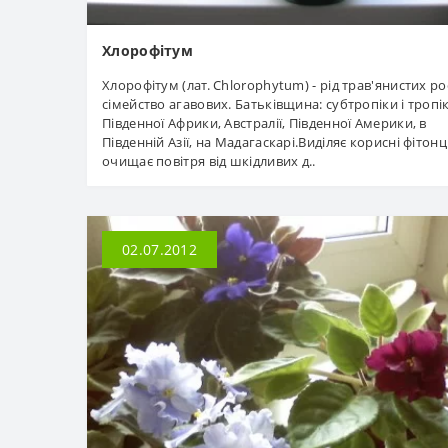
Хлорофітум
Хлорофітум (лат. Chlorophytum) - рід трав'янистих ро
сімейство агавових. Батьківщина: субтропіки і тропі
Південної Африки, Австралії, Південної Америки, в
Південній Азії, на Мадагаскарі.Виділяє корисні фітонц
очищає повітря від шкідливих д..
02.07.2012