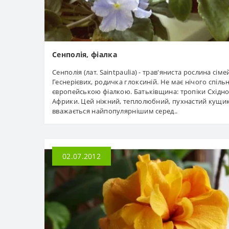
Сенполія, фіалка
Сенполія (лат. Saintpaulia) - трав'яниста рослина сіме
Геснерієвих, родичка глоксиній. Не має нічого спіль
європейською фіалкою. Батьківщина: тропіки Східно
Африки. Цей ніжний, теплолюбний, пухнастий кущи
вважається найпопулярнішим серед..
02.07.2012