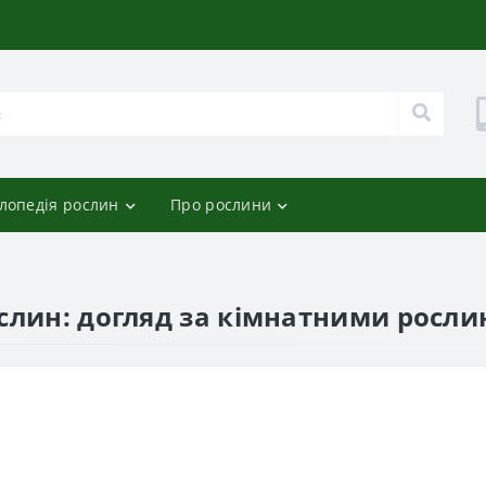
лопедія рослин
Про рослини
слин: догляд за кімнатними росли