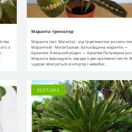
Маранта триколор
йства
Маранта (лат. Maranta) - рід трав'янистих рослин сі
ного з
Марантові - Marantaceae. Батьківщина маранти —
ї
Бразилія, близький родич — Калатея.Популярна ро
к
Маранта вирощують заради її декоративної листя. 
чудово вписується в інтер'єр і невибаг..
02.07.2012