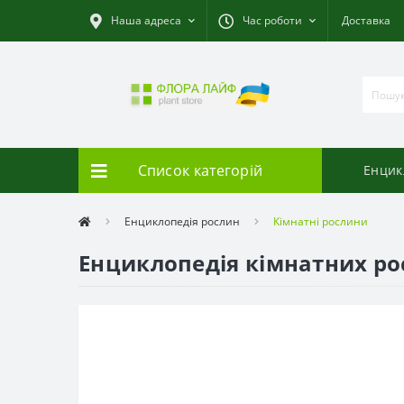
Наша адреса
Час роботи
Доставка
Список категорій
Енцик
Енциклопедія рослин
Кімнатні рослини
Енциклопедія кімнатних ро