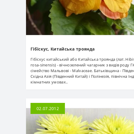
Гібіскус, Китайська троянда
Гібіскус китайський або Китайська троянда (лат. Hibi
rosa-sinensis) - вічнозелений чагарник з видів роду Гі
сімейство Мальвові - Malvaceae. Батьківщина - Півде
Східна Азія (Південний Китай) і Полінезія, північна Інд
кімнатних умовах..
02.07.2012