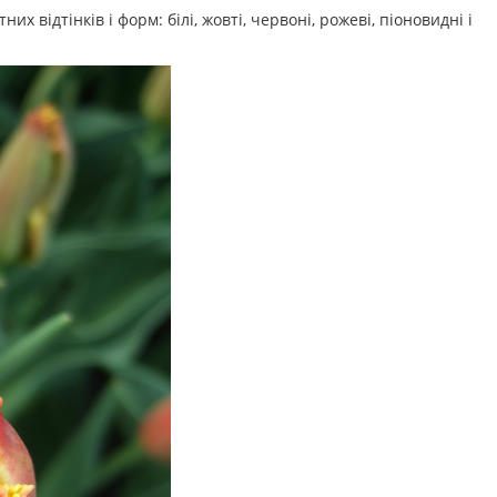
 відтінків і форм: білі, жовті, червоні, рожеві, піоновидні і