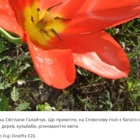
а Світлани Галайчук. Що примітно, на Співочому полі є багато 
 дерев, кульбаби, різноманітні квіти.
Fuji FinePix F20.