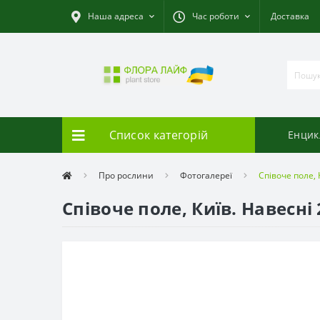
Наша адреса
Час роботи
Доставка
Список категорій
Енцик
Про рослини
Фотогалереї
Співоче поле, 
Співоче поле, Київ. Навесні