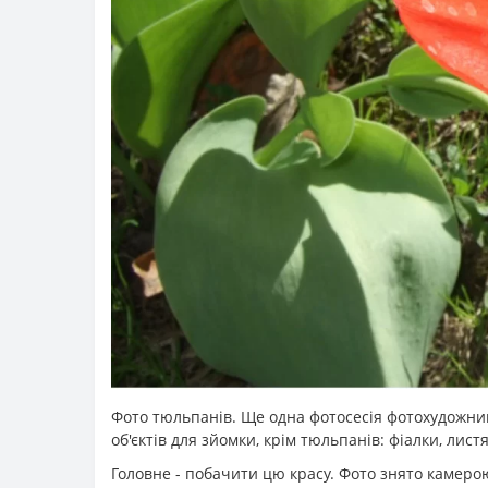
Фото тюльпанів. Ще одна фотосесія фотохудожник
об'єктів для зйомки, крім тюльпанів: фіалки, листя
Головне - побачити цю красу. Фото знято камерою 