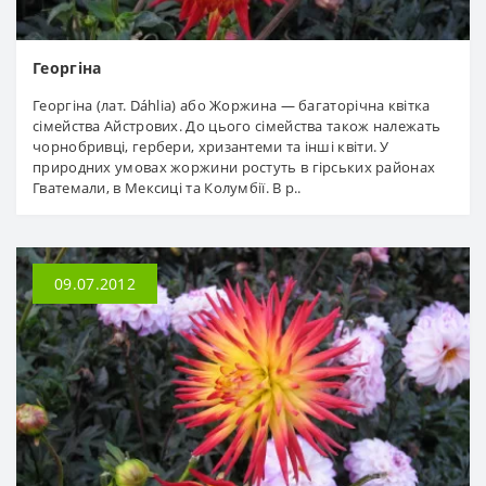
Георгіна
Георгіна (лат. Dáhlia) або Жоржина — багаторічна квітка
сімейства Айстрових. До цього сімейства також належать
чорнобривці, гербери, хризантеми та інші квіти. У
природних умовах жоржини ростуть в гірських районах
Гватемали, в Мексиці та Колумбії. В р..
09.07.2012