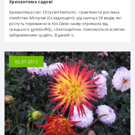
Хризантема садові
Хризантема (лат. Chrysánthemum) - трав'яниста рослина
сімейства Айстрові (Складноцвіті), рід налічує 29 видів, які
ростуть переважно в Азії.Свою назву отримала від
грецького χρῡσανθής, «Златоцвітна», пояснюється жовтим
забарвленням суцвіть. В даний ч..
02.07.2012