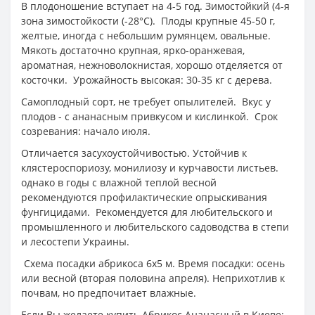
В плодоношение вступает на 4-5 год. Зимостойкий (4-я
зона зимостойкости (-28°C). Плоды крупные 45-50 г,
желтые, иногда с небольшим румянцем, овальные.
Мякоть достаточно крупная, ярко-оранжевая,
ароматная, нежноволокнистая, хорошо отделяется от
косточки. Урожайность высокая: 30-35 кг с дерева.
Самоплодный сорт, не требует опылителей. Вкус у
плодов - с ананасным привкусом и кислинкой. Срок
созревания: начало июля.
Отличается засухоустойчивостью. Устойчив к
клястероспориозу, монилиозу и курчавости листьев.
однако в годы с влажной теплой весной
рекомендуются профилактические опрыскивания
фунгицидами. Рекомендуется для любительского и
промышленного и любительского садоводства в степи
и лесостепи Украины.
Схема посадки абрикоса 6х5 м. Время посадки: осень
или весной (вторая половина апреля). Неприхотлив к
почвам, но предпочитает влажные.
Если Вы желаете купить Абрикос Ананасный в Киеве: -