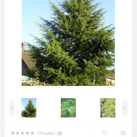
‹
›
Отзывы:
(0)