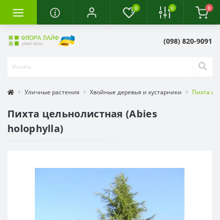
0
0
0
(098) 820-9091
Уличные растения
Хвойные деревья и кустарники
Пихта цел
Пихта цельнолистная (Abies
holophylla)