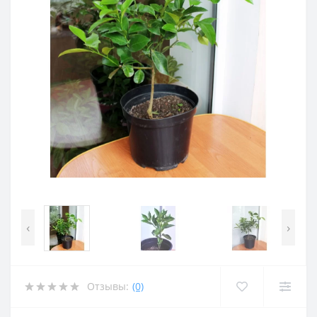
‹
›
Отзывы:
(0)