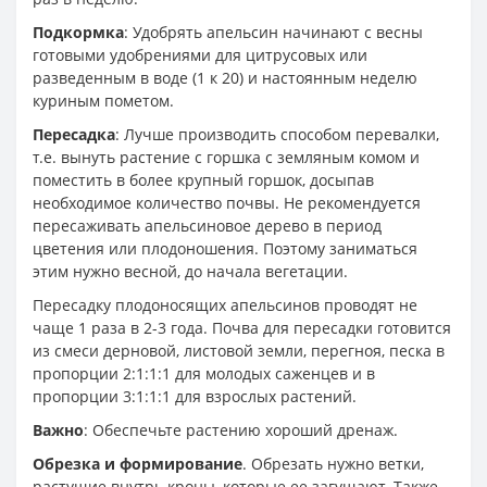
Подкормка
: Удобрять апельсин начинают с весны
готовыми удобрениями для цитрусовых или
разведенным в воде (1 к 20) и настоянным неделю
куриным пометом.
Пересадка
: Лучше производить способом перевалки,
т.е. вынуть растение с горшка с земляным комом и
поместить в более крупный горшок, досыпав
необходимое количество почвы. Не рекомендуется
пересаживать апельсиновое дерево в период
цветения или плодоношения. Поэтому заниматься
этим нужно весной, до начала вегетации.
Пересадку плодоносящих апельсинов проводят не
чаще 1 раза в 2-3 года. Почва для пересадки готовится
из смеси дерновой, листовой земли, перегноя, песка в
пропорции 2:1:1:1 для молодых саженцев и в
пропорции 3:1:1:1 для взрослых растений.
Важно
: Обеспечьте растению хороший дренаж.
Обрезка и формирование
. Обрезать нужно ветки,
растущие внутрь кроны, которые ее загущают. Также