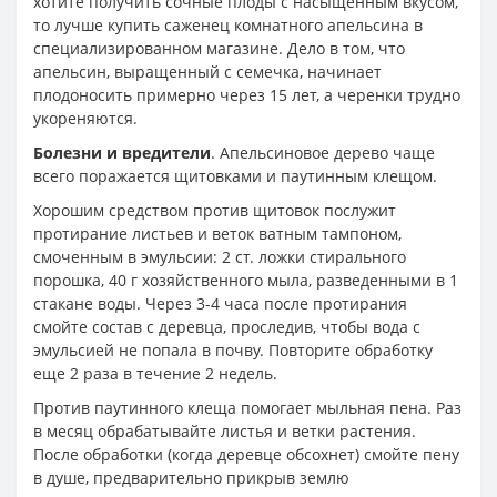
хотите получить сочные плоды с насыщенным вкусом,
то лучше купить саженец комнатного апельсина в
специализированном магазине. Дело в том, что
апельсин, выращенный с семечка, начинает
плодоносить примерно через 15 лет, а черенки трудно
укореняются.
Болезни и вредители
. Апельсиновое дерево чаще
всего поражается щитовками и паутинным клещом.
Хорошим средством против щитовок послужит
протирание листьев и веток ватным тампоном,
смоченным в эмульсии: 2 ст. ложки стирального
порошка, 40 г хозяйственного мыла, разведенными в 1
стакане воды. Через 3-4 часа после протирания
смойте состав с деревца, проследив, чтобы вода с
эмульсией не попала в почву. Повторите обработку
еще 2 раза в течение 2 недель.
Против паутинного клеща помогает мыльная пена. Раз
в месяц обрабатывайте листья и ветки растения.
После обработки (когда деревце обсохнет) смойте пену
в душе, предварительно прикрыв землю