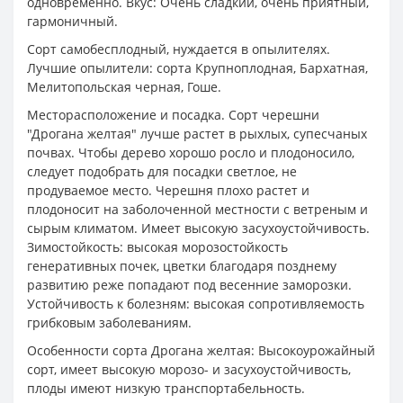
одновременно. Вкус: Очень сладкий, очень приятный,
гармоничный.
Сорт самобесплодный, нуждается в опылителях.
Лучшие опылители: сорта Крупноплодная, Бархатная,
Мелитопольская черная, Гоше.
Месторасположение и посадка. Сорт черешни
"Дрогана желтая" лучше растет в рыхлых, супесчаных
почвах. Чтобы дерево хорошо росло и плодоносило,
следует подобрать для посадки светлое, не
продуваемое место. Черешня плохо растет и
плодоносит на заболоченной местности с ветреным и
сырым климатом. Имеет высокую засухоустойчивость.
Зимостойкость: высокая морозостойкость
генеративных почек, цветки благодаря позднему
развитию реже попадают под весенние заморозки.
Устойчивость к болезням: высокая сопротивляемость
грибковым заболеваниям.
Особенности сорта Дрогана желтая: Высокоурожайный
сорт, имеет высокую морозо- и засухоустойчивость,
плоды имеют низкую транспортабельность.