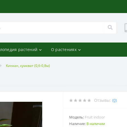
лопедия растений
О растениях
Кинкан, кумкват (0,6-0,8м)
Отзывы:
(0)
Модель:
Fruit indoor
Наличие:
В наличии