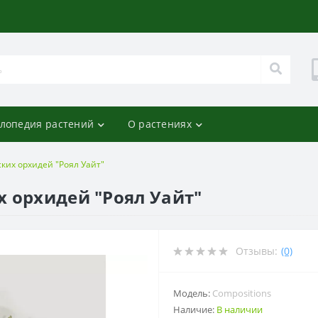
лопедия растений
О растениях
ких орхидей "Роял Уайт"
 орхидей "Роял Уайт"
Отзывы:
(0)
Модель:
Compositions
Наличие:
В наличии