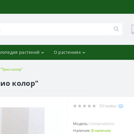
лопедия растений
О растениях
"Трио колор"
ио колор"
Отзывы:
(0)
Модель:
Compositions
Наличие:
В наличии