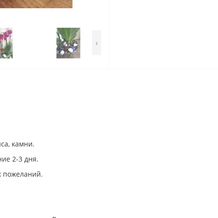
›
са, камни.
ие 2-3 дня.
х пожеланий.