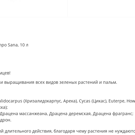
po Sana, 10 л
мцев!
 и выращивания всех видов зеленых растений и пальм.
idocarpus (Хризалидокарпус, Арека), Cycas (Цикас), Euterpe, Howe
ка);
, Драцена массанжеана, Драцена деремская, Драцена фрагранс;
ндрон.
й длительного действия, благодаря чему растения не нуждаютс