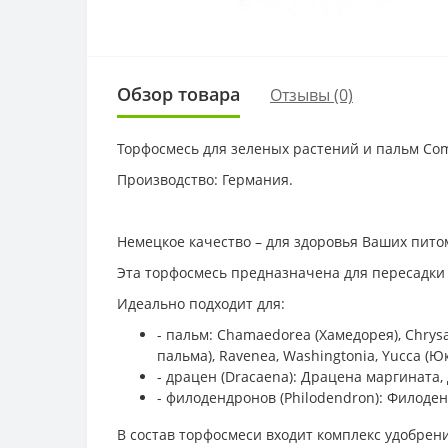
Обзор товара
Отзывы (0)
Торфосмесь для зеленых растений и пальм Com
Производство: Германия.
Немецкое качество – для здоровья Ваших пито
Эта торфосмесь предназначена для пересадки
Идеально подходит для:
- пальм: Chamaedorea (Хамедорея), Chrysal
пальма), Ravenea, Washingtonia, Yucca (Юк
- драцен (Dracaena): Драцена маргината
- филодендронов (Philodendron): Филоде
В состав торфосмеси входит комплекс удобрени