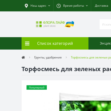
Наш адрес
Время работы
Доставка
Список категорий
Энцик
Грунты, удобрения
Торфосмесь для зеленых р
Торфосмесь для зеленых ра
Популярный