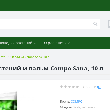
лопедия растений
О растениях
астений и пальм Compo Sana, 10 л
стений и пальм Compo Sana, 10 л
Отзывы:
(0)
Бренд:
COMPO
Модель:
Soils, fertilizers