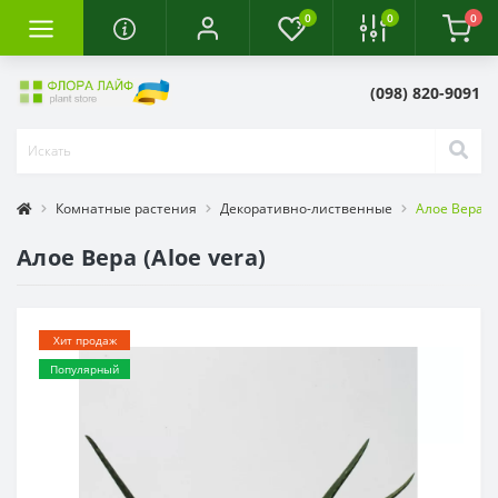
0
0
0
(098) 820-9091
Комнатные растения
Декоративно-лиственные
Алое Вера (A
Алое Вера (Aloe vera)
Хит продаж
Популярный