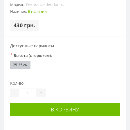
Модель:
Decorative deciduous
Наличие:
В наличии
430 грн.
Доступные варианты
*
Высота (с горшком):
25-35 см
Кол-во:
-
+
В КОРЗИНУ