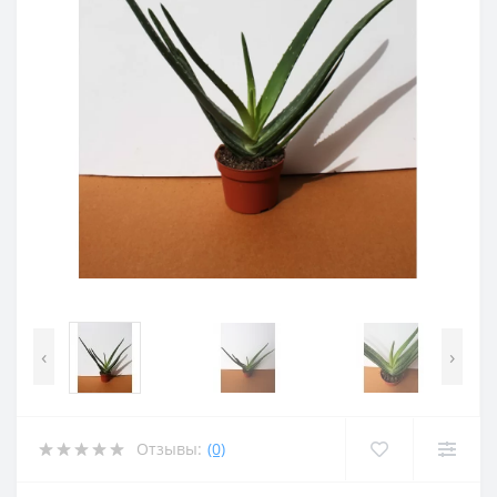
‹
›
Отзывы:
(0)