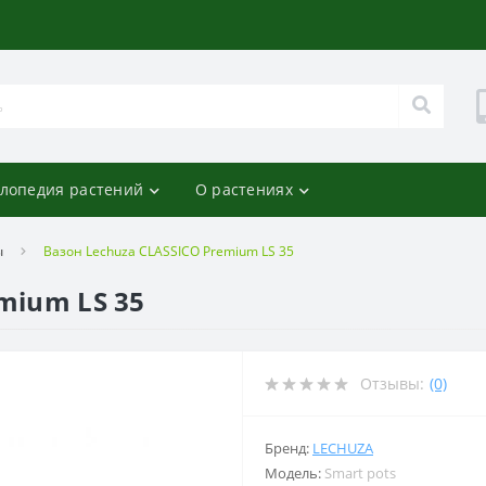
лопедия растений
О растениях
ы
Вазон Lechuza CLASSICO Premium LS 35
mium LS 35
Отзывы:
(0)
Бренд:
LECHUZA
Модель:
Smart pots