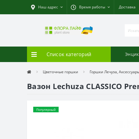
Наш адрес
Время работы
Доставка
Список категорий
Энцик
Цветочные горшки
Горшки Лечуза, Аксессуар
Вазон Lechuza CLASSICO Pre
Популярный