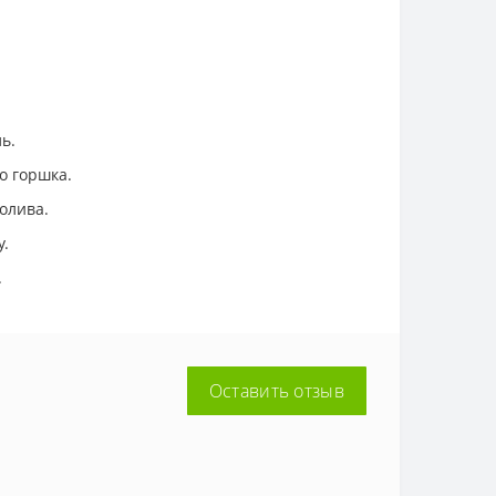
ь.
о горшка.
олива.
у.
.
Оставить отзыв