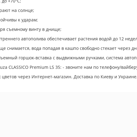
 до +70°С;
рают на солнце;
тойчивы к ударам;
аря съемному винту в днище;
утреннего автополива обеспечивает растения водой до 12 недел
ще снимается, вода попадая в кашпо свободно стекает через дн
съемный горшок-вставка с выдвижными ручками, система автоп
uza CLASSICO Premium LS 35: - звоните нам по телефону/вайбер
цветов через Интернет-магазин. Доставка по Киеву и Украине