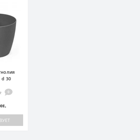
гнолия
 d 30
0
рн.
ВУЕТ