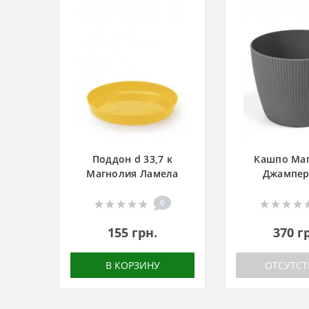
Поддон d 33,7 к
Кашпо Ма
Магнолия Ламела
Джампер
0
155 грн.
370 г
В КОРЗИНУ
ОТСУТСТ