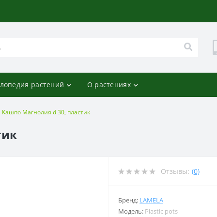
лопедия растений
О растениях
Кашпо Магнолия d 30, пластик
тик
Отзывы:
(0)
Бренд:
LAMELA
Модель:
Plastic pots