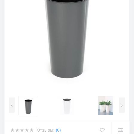
‹
›
Отзывы:
(0)