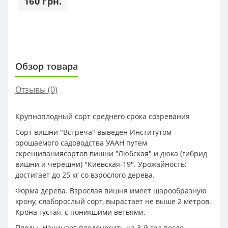
160 грн.
Обзор товара
Отзывы (0)
Крупноплодный сорт среднего срока созревания
Сорт вишни "Встреча" выведен Институтом
орошаемого садоводства УААН путем
скрещиваниясортов вишни "Любская" и дюка (гибрид
вишни и черешни) "Киевская-19". Урожайность:
достигает до 25 кг со взрослого дерева.
Форма дерева. Взрослая вишня имеет шарообразную
крону, слаборослый сорт, вырастает не выше 2 метров.
Крона густая, с поникшими ветвями.
Плоды. Начинает плодоносить на 3-й год после