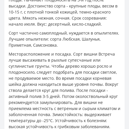
высадки. Достоинство сорта - крупные плоды, весом в
10-15 г, с плотной тонкой кожицей, темно-красного
цвета. Мякоть нежная, сочная. Срок созревания:
начало июля. Вкус: десертный, кисло-сладкий.
Сорт частично самоплодный, нуждается в опылителях.
Лучшие опылители: сорта Любская, Шалунья,
Приметная, Самсоновка.
Месторасположение и посадка. Сорт вишни Встреча
лучше высаживать в рыхлые супесчаные или
суглинистые грунты. Чтобы дерево хорошо росло и
плодоносило, следует подобрать для посадки светлое,
не продуваемое место. Во время посадки корневая
шейка должна находиться выше уровня почвы. Вокруг
ствола делается круг для полива. После посадки -
активный полив 3-5 дней. Потом околоствольный круг
рекомендуется замульчировать. Для вишни не
приемлема местность с ветреным и сырым климатом и
заболоченная почва. Зимостойкость: выдерживает
температуры до -25°С. Устойчивость к болезням:
высокая устойчивость к грибковым заболеваниям.